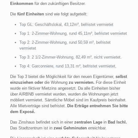
Einkommen
für den zukünftigen Besitzer.
Die
fünf Einheiten
sind wie folgt aufgeteilt:
Top GL: Geschäftslokal, 43,12m², befristet vermietet
Top 1: 2-Zimmer-Wohnung, rund 45,11m², befristet vermietet
Top 2: 2-Zimmer-Wohnung, rund 50,59 m², befristet
vermietet
Top 3: 2 1/2-Zimmer-Wohnung, 82,49 m², nicht vermietet.
Top 4: Garconniere, rund
13,31 m², befristet vermietet,
Die Top 3 bietet die Möglichkeit für den neuen Eigentümer,
selbst
einzuziehen
oder
die Wohnung
zu vermieten.
Für diese Einheit
wurde ein fiktiver Mietzins angesetzt. Da alle Einheiten bisher
über AIRBNB vermietet wurden, wurden die Wohnungen jetzt
möbliert vermietet. Sämtliche Möbel sind im Kaufpreis beinhaltet.
Alle Mietverträge sind befristet.
Die Erträge entnehmen Sie bitte
dem Exposé.
Das Zinshaus befindet sich in einer
zentralen Lage
in
Bad Ischl.
Das Stadtzentrum ist in
zwei Gehminuten
erreichbar.