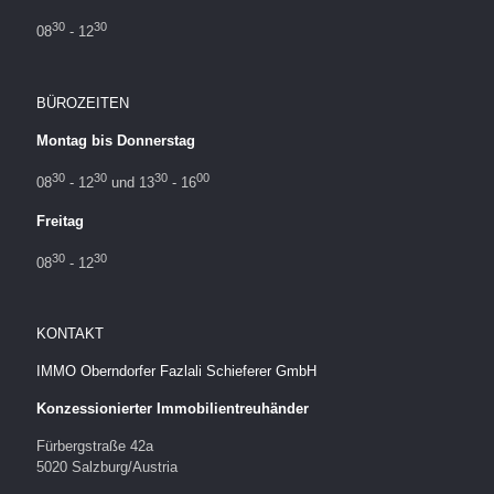
30
30
08
- 12
BÜROZEITEN
Montag bis Donnerstag
30
30
30
00
08
- 12
und 13
- 16
Freitag
30
30
08
- 12
KONTAKT
IMMO Oberndorfer Fazlali Schieferer GmbH
Konzessionierter Immobilientreuhänder
Fürbergstraße 42a
5020 Salzburg/Austria