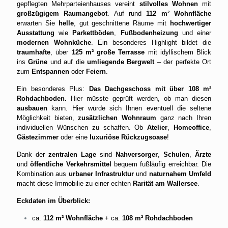
gepflegten Mehrparteienhauses vereint
stilvolles Wohnen
mit
großzügigem Raumangebot
. Auf rund
112 m² Wohnfläche
erwarten Sie
helle
, gut geschnittene Räume mit
hochwertiger
Ausstattung
wie
Parkettböden
,
Fußbodenheizung
und einer
modernen Wohnküche
. Ein besonderes Highlight bildet die
traumhafte
, über
125 m² große Terrasse
mit idyllischem Blick
ins
Grüne
und auf die
umliegende Bergwelt
– der perfekte Ort
zum
Entspannen
oder
Feiern
.
Ein besonderes Plus:
Das Dachgeschoss mit über 108 m²
Rohdachboden.
Hier müsste geprüft werden, ob man diesen
ausbauen
kann. Hier würde sich Ihnen eventuell die seltene
Möglichkeit bieten,
zusätzlichen Wohnraum
ganz nach Ihren
individuellen Wünschen zu schaffen. Ob
Atelier
,
Homeoffice
,
Gästezimmer
oder eine
luxuriöse Rückzugsoase
!
Dank der
zentralen Lage
sind
Nahversorger
,
Schulen
,
Ärzte
und
öffentliche Verkehrsmittel
bequem fußläufig erreichbar. Die
Kombination aus
urbaner Infrastruktur
und
naturnahem Umfeld
macht diese Immobilie zu einer echten
Rarität am Wallersee
.
Eckdaten im Überblick:
ca.
112 m² Wohnfläche
+ ca.
108 m² Rohdachboden